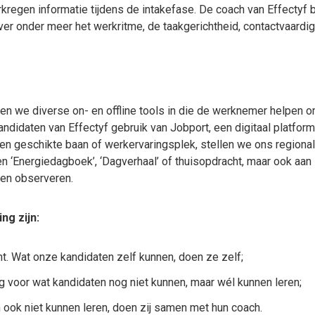
kregen informatie tijdens de intakefase. De coach van Effectyf 
ver onder meer het werkritme, de taakgerichtheid, contactvaardi
tten we diverse on- en offline tools in die de werknemer helpen o
ndidaten van Effectyf gebruik van Jobport, een digitaal platfor
een geschikte baan of werkervaringsplek, stellen we ons region
een ‘Energiedagboek’, ‘Dagverhaal’ of thuisopdracht, maar ook aan 
en observeren.
ng zijn:
t. Wat onze kandidaten zelf kunnen, doen ze zelf;
g voor wat kandidaten nog niet kunnen, maar wél kunnen leren;
 ook niet kunnen leren, doen zij samen met hun coach.