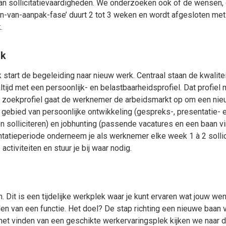
an sollicitatievaardigheden. We onderzoeken ook of de wensen, 
-van-aanpak-fase’ duurt 2 tot 3 weken en wordt afgesloten met
k.
rk
 start de begeleiding naar nieuw werk. Centraal staan de kwalit
tijd met een persoonlijk- en belastbaarheidsprofiel. Dat profie
it zoekprofiel gaat de werknemer de arbeidsmarkt op om een nie
gebied van persoonlijke ontwikkeling (gespreks-, presentatie- en 
en solliciteren) en jobhunting (passende vacatures en een baan vi
ntatieperiode onderneem je als werknemer elke week 1 à 2 sollici
tiviteiten en stuur je bij waar nodig.
. Dit is een tijdelijke werkplek waar je kunt ervaren wat jouw we
len van een functie. Het doel? De stap richting een nieuwe baan
het vinden van een geschikte werkervaringsplek kijken we naar 