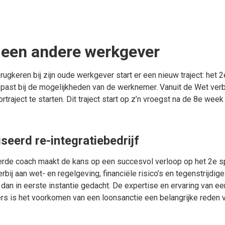
j een andere werkgever
gkeren bij zijn oude werkgever start er een nieuw traject: het 2e 
 past bij de mogelijkheden van de werknemer. Vanuit de Wet verb
raject te starten. Dit traject start op z’n vroegst na de 8e week
seerd re-integratiebedrijf
rde coach maakt de kans op een succesvol verloop op het 2e spo
ierbij aan wet- en regelgeving, financiële risico’s en tegenstrijdi
 dan in eerste instantie gedacht. De expertise en ervaring van ee
rs is het voorkomen van een loonsanctie een belangrijke reden v