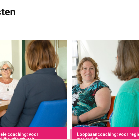
sten
uele coaching: voor
Loopbaancoaching: voor regi