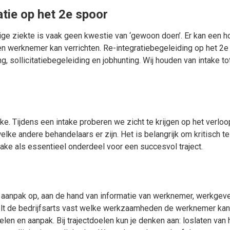
atie op het 2e spoor
e ziekte is vaak geen kwestie van ‘gewoon doen’. Er kan een ho
 werknemer kan verrichten. Re-integratiebegeleiding op het 2e
ing, sollicitatiebegeleiding en jobhunting. Wij houden van intake t
ke. Tijdens een intake proberen we zicht te krijgen op het verlo
e andere behandelaars er zijn. Het is belangrijk om kritisch te k
ake als essentieel onderdeel voor een succesvol traject.
 aanpak op, aan de hand van informatie van werknemer, werkgever
telt de bedrijfsarts vast welke werkzaamheden de werknemer kan 
doelen en aanpak. Bij trajectdoelen kun je denken aan: loslaten va