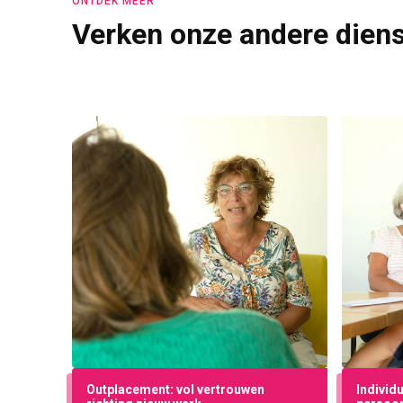
ONTDEK MEER
Verken onze andere dien
Outplacement: vol vertrouwen
Individ