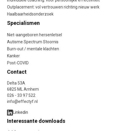
Individuele coaching: voor persoonlijke effectiviteit
Outplacement: vol vertrouwen richting nieuw werk
Haalbaarheidsonderzoek
Specialismen
Niet-aangeboren hersenletsel
Autisme Spectrum Stoornis
Burn-out / mentale klachten
Kanker
Post-COVID
Contact
Delta 53A
6825 ML Arnhem
026 - 33 97 522
info@effectyf.nl
Linkedin
Interessante downloads